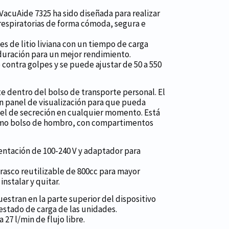
VacuAide 7325 ha sido diseñada para realizar
 respiratorias de forma cómoda, segura e
s de litio liviana con un tiempo de carga
 duración para un mejor rendimiento.
contra golpes y se puede ajustar de 50 a 550
 dentro del bolso de transporte personal. El
n panel de visualización para que pueda
el de secreción en cualquier momento. Está
omo bolso de hombro, con compartimentos
ntación de 100-240 V y adaptador para
frasco reutilizable de 800cc para mayor
nstalar y quitar.
estran en la parte superior del dispositivo
 estado de carga de las unidades.
 27 l/min de flujo libre.