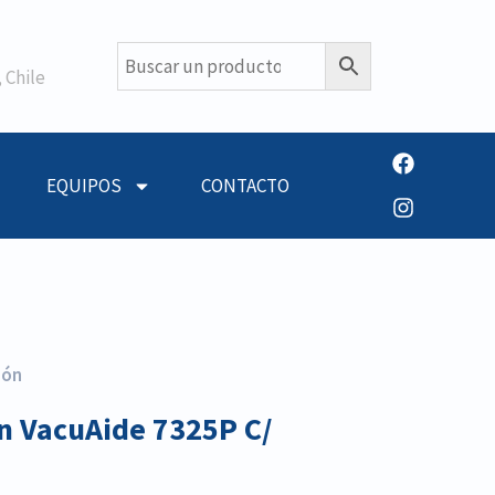
 Chile
EQUIPOS
CONTACTO
ión
n VacuAide 7325P C/