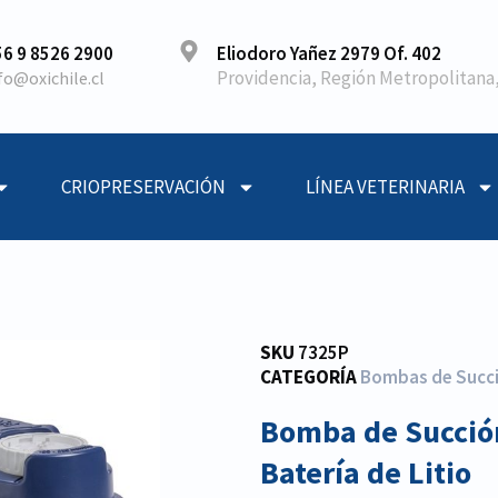
6 9 8526 2900
Eliodoro Yañez 2979 Of. 402
Providencia, Región Metropolitana,
fo@oxichile.cl
CRIOPRESERVACIÓN
LÍNEA VETERINARIA
SKU
7325P
CATEGORÍA
Bombas de Succ
Bomba de Succió
Batería de Litio