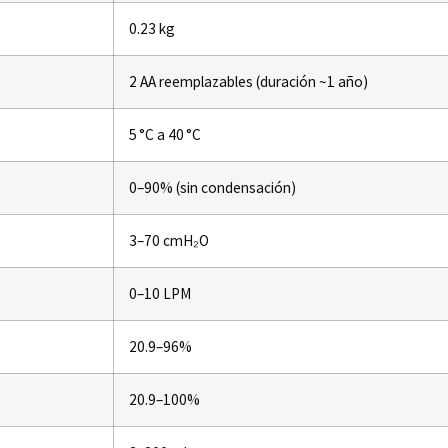
0.23 kg
2 AA reemplazables (duración ~1 año)
5 °C a 40 °C
0–90% (sin condensación)
3–70 cmH₂O
0–10 LPM
20.9–96%
20.9–100%