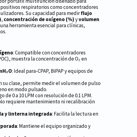
dor portátil multifunción diseñado para
ispositivos respiratorios como concentradores
bulizadores. Su capacidad para medir
flujo
)
,
concentración de oxígeno (%)
y
volumen
 una herramienta esencial para clínicas,
os.
xígeno
: Compatible con concentradores
(POC), muestra la concentración de O₂ en
cmH₂O
: Ideal para-CPAP, BiPAP y equipos de
en su clase, permite medir el volumen de pulso
geno en modo pulsado.
go de 0 a 10 LPM con resolución de 0.1 LPM.
 No requiere mantenimiento ni recalibración
a y linterna integrada
: Facilita la lectura en
rporada
: Mantiene el equipo organizado y