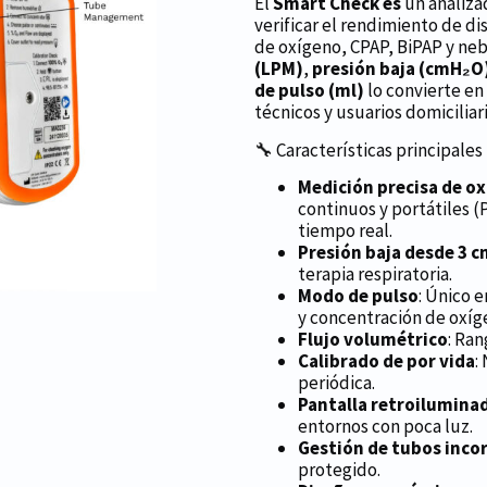
El
Smart Check es
un analiza
verificar el rendimiento de d
de oxígeno, CPAP, BiPAP y ne
(LPM)
,
presión baja (cmH₂O
de pulso (ml)
lo convierte en
técnicos y usuarios domiciliari
🔧 Características principales
Medición precisa de o
continuos y portátiles 
tiempo real.
Presión baja desde 3 
terapia respiratoria.
Modo de pulso
: Único 
y concentración de oxí
Flujo volumétrico
: Ran
Calibrado de por vida
:
periódica.
Pantalla retroiluminad
entornos con poca luz.
Gestión de tubos inco
protegido.