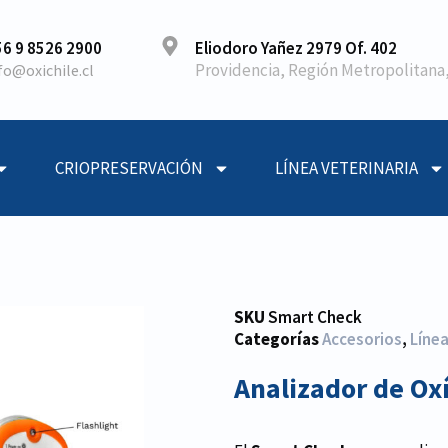
6 9 8526 2900
Eliodoro Yañez 2979 Of. 402
Providencia, Región Metropolitana,
fo@oxichile.cl
CRIOPRESERVACIÓN
LÍNEA VETERINARIA
SKU
Smart Check
Categorías
Accesorios
,
Líne
Analizador de O